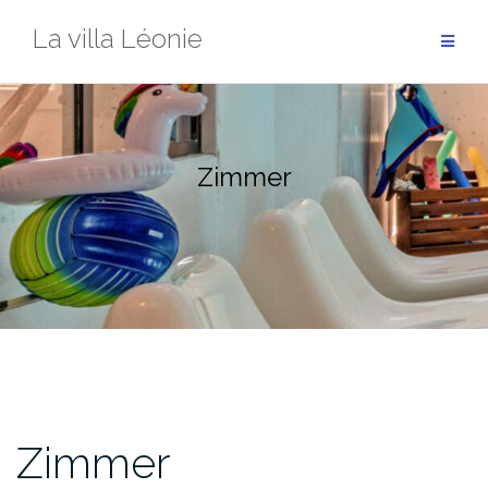
Zum
La villa Léonie
Inhalt
springen
Zimmer
Zimmer