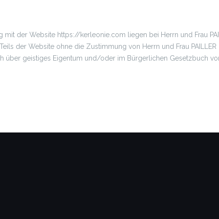
t der Website https://kerleonie.com liegen bei Herrn und Frau PAIL
eils der Website ohne die Zustimmung von Herrn und Frau PAILLER is
ch über geistiges Eigentum und/oder im Bürgerlichen Gesetzbuch vo