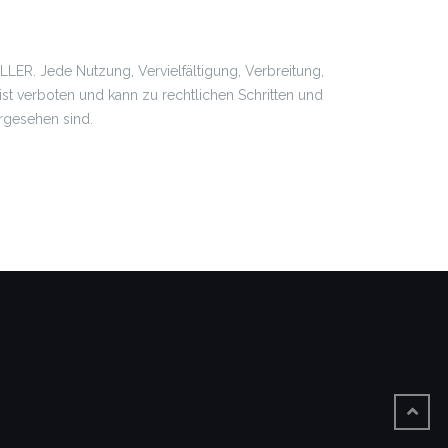
LER. Jede Nutzung, Vervielfältigung, Verbreitung,
t verboten und kann zu rechtlichen Schritten und
rgesehen sind.