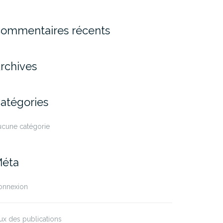
ommentaires récents
rchives
atégories
ucune catégorie
éta
onnexion
ux des publications