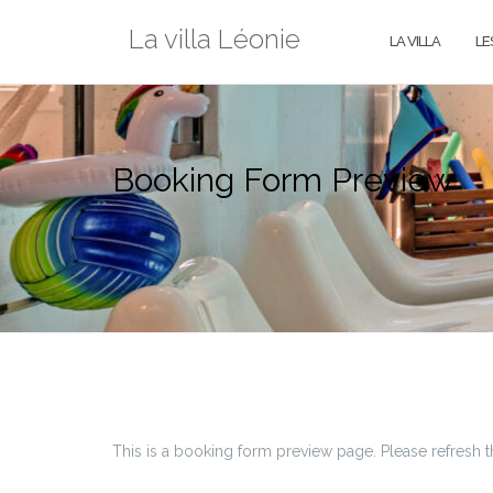
Aller
La villa Léonie
au
LA VILLA
LE
contenu
Booking Form Preview
This is a booking form preview page. Please refresh t