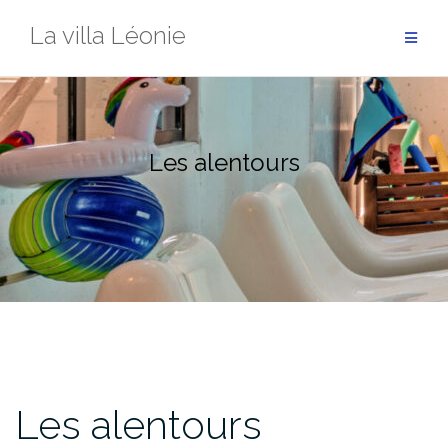
Aller
La villa Léonie
au
contenu
Les alentours
Les alentours